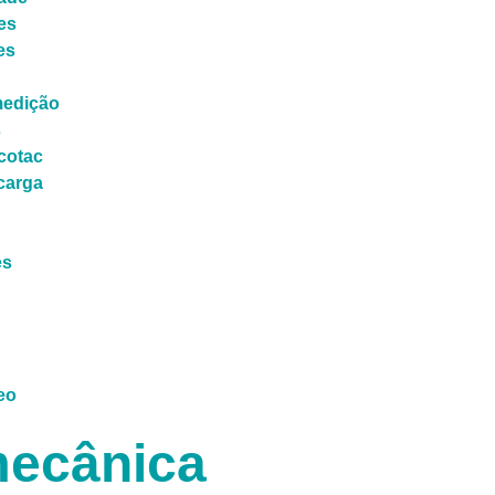
es
es
medição
s
cotac
carga
es
eo
ecânica