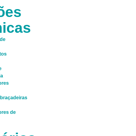
ões
icas
 de
tos
e
ia
ores
braçadeiras
res de