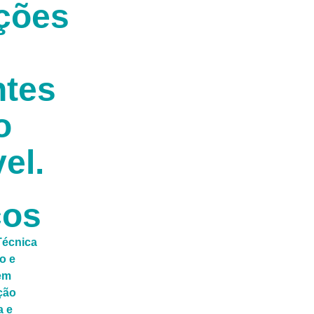
ções
ntes
o
el.
ços
Técnica
o e
em
ção
a e