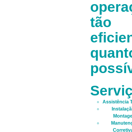
opera
tão
eficie
quant
possív
Servi
Assistência 
Instalaçã
Montag
Manuten
Corretiv