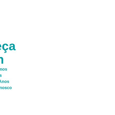
M
eça
n
mos
s
 Anos
onosco