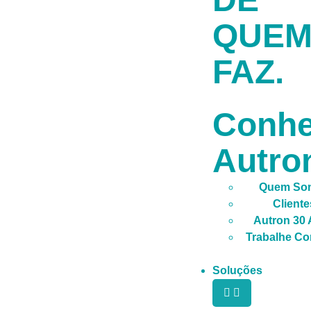
QUE
FAZ.
Conh
Autro
Quem So
Cliente
Autron 30
Trabalhe C
Soluções