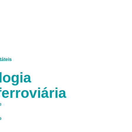
táteis
logia
erroviária
e
o