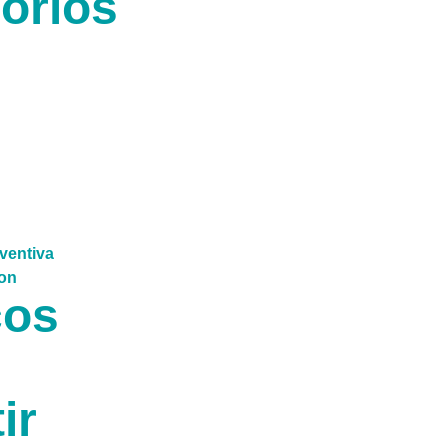
órios
ços
ir