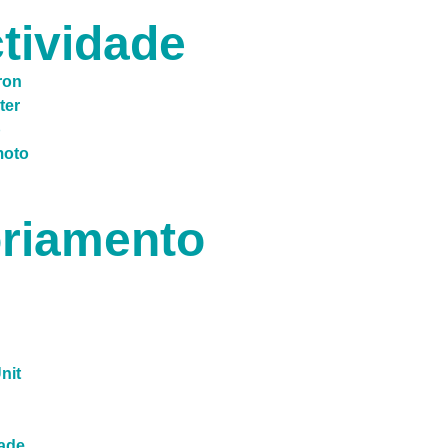
tividade
ron
ter
b
moto
riamento
nit
ade