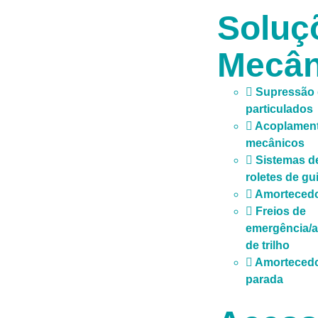
Soluç
Mecân
Supressão
particulados
Acoplamen
mecânicos
Sistemas d
roletes de gu
Amorteced
Freios de
emergência/a
de trilho
Amortecedo
parada