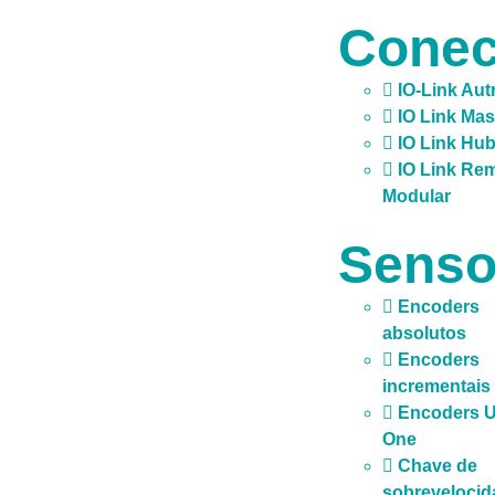
Conec
IO-Link Aut
IO Link Mas
IO Link Hu
IO Link Re
Modular
Senso
Encoders
absolutos
Encoders
incrementais
Encoders U
One
Chave de
sobrevelocid