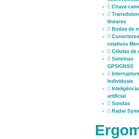
Chave cam
Transdutor
lineares
Rodas de 
Conectore
rotativos Mer
Células de 
Sistemas
GPS/GNSS
Interruptor
Individuais
Inteligência
artificial
Sondas
Radar Sym
Ergom