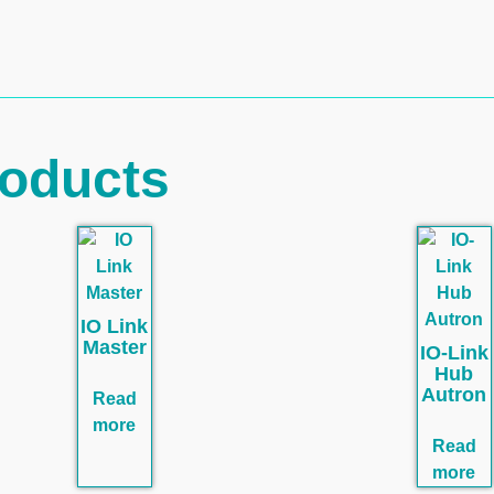
roducts
IO Link
Master
IO-Link
Hub
Autron
Read
more
Read
more