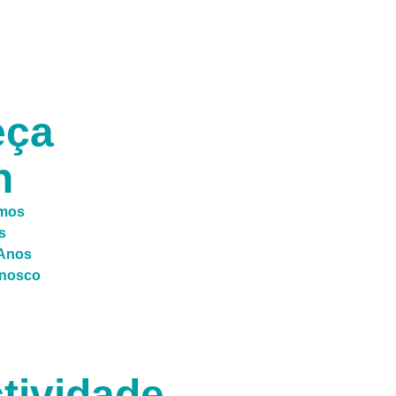
M
eça
n
mos
s
 Anos
onosco
tividade