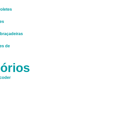
oletes
es
braçadeiras
es de
órios
ncoder