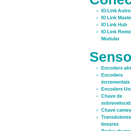
IO-Link Autr
IO Link Maste
IO Link Hub
IO Link Remo
Modular
Senso
Encoders ab
Encoders
incrementais
Encoders Uni
Chave de
sobrevelocid
Chave came
Transdutores
lineares