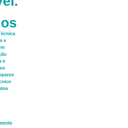
el.
ços
Técnica
o e
em
ção
a e
iva
Reparos
cnico
ntos