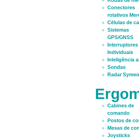
Rodas de me
Conectores
rotativos Mer
Células de c
Sistemas
GPS/GNSS
Interruptores
Individuais
Inteligência ar
Sondas
Radar Syme
Ergom
Cabines de
comando
Postos de c
Mesas de co
Joysticks