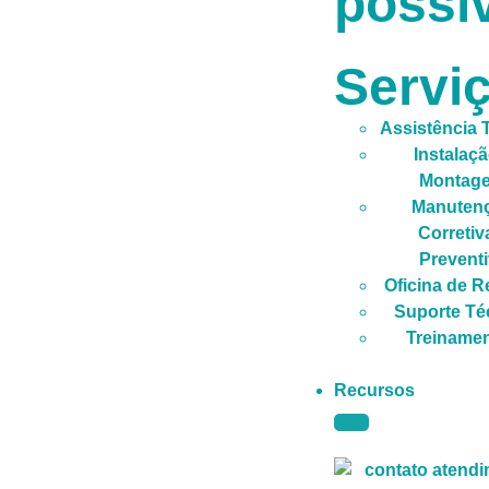
possív
Servi
Assistência 
Instalaçã
Montag
Manuten
Corretiv
Prevent
Oficina de 
Suporte Té
Treiname
Recursos