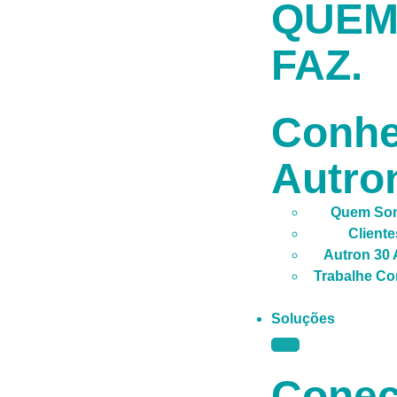
QUE
FAZ.
Conh
Autro
Quem So
Cliente
Autron 30
Trabalhe C
Soluções
Conec