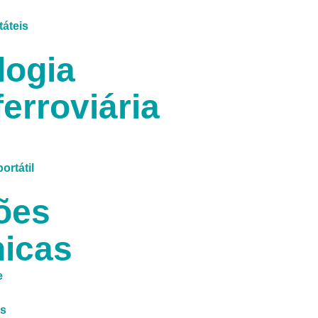
táteis
logia
erroviária
ortátil
ões
icas
e
s