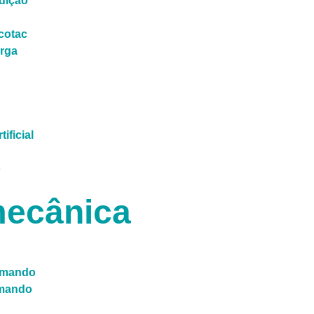
dição
cotac
arga
tificial
o
ecânica
omando
mando