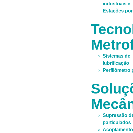
industriais e
Estações por
Tecno
Metrof
Sistemas de
lubrificação
Perfilômetro p
Soluç
Mecân
Supressão d
particulados
Acoplamento