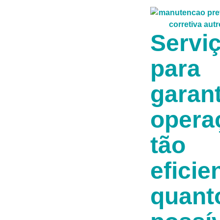
Servi
para
garant
opera
tão
eficie
quant