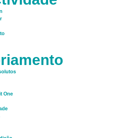
on
r
to
riamento
solutos
t One
ade
s