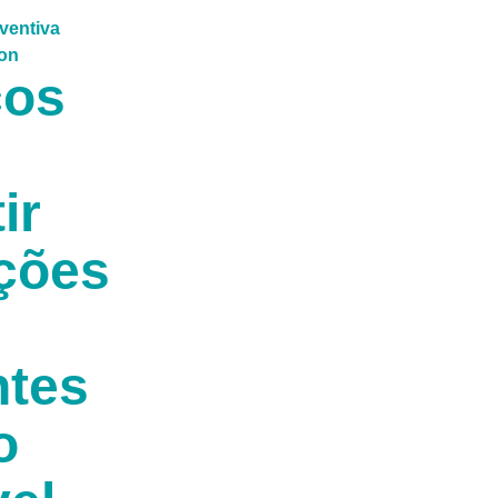
ços
ir
ções
ntes
o