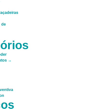
s
açadeiras
 de
órios
oder
utos →
ços