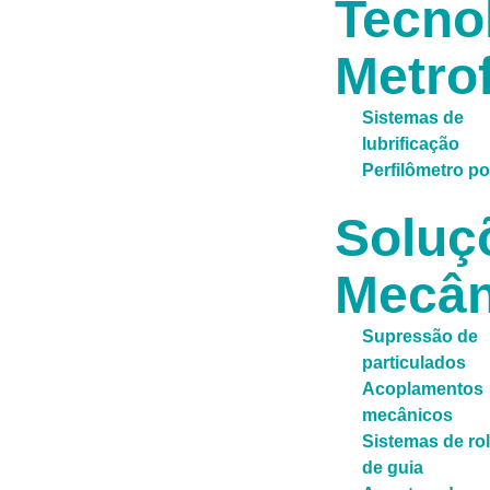
Tecno
Metrof
Sistemas de
lubrificação
Perfilômetro por
Soluç
Mecân
Supressão de
particulados
Acoplamentos
mecânicos
Sistemas de ro
de guia