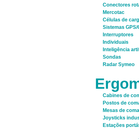
Conectores rot
Mercotac
Células de car
Sistemas GPS
Interruptores
Individuais
Inteligência arti
Sondas
Radar Symeo
Ergom
Cabines de co
Postos de com
Mesas de com
Joysticks indus
Estações portá