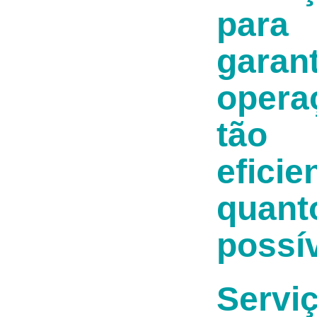
para
garant
opera
tão
eficie
quant
possív
Servi