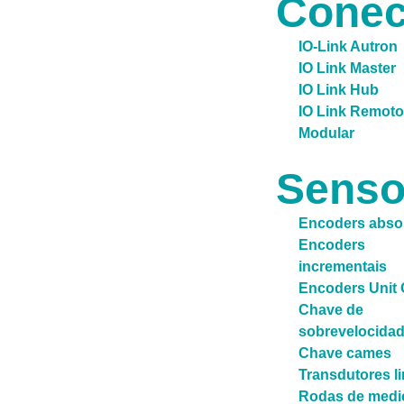
Conec
IO-Link Autron
IO Link Master
IO Link Hub
IO Link Remoto
Modular
Senso
Encoders abso
Encoders
incrementais
Encoders Unit
Chave de
sobrevelocida
Chave cames
Transdutores l
Rodas de medi