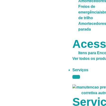
Amortecedore
Freios de
emergência/abr
de trilho
Amortecedores
parada
Acess
Itens para Enc
Ver todos os prod
Serviços
Servi