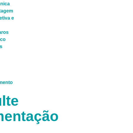
cnica
ntagem
tiva e
aros
ico
s
lte
entação