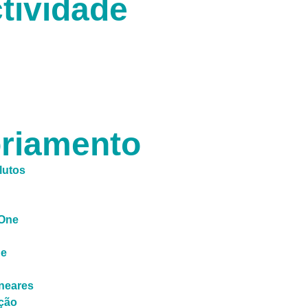
tividade
riamento
lutos
 One
de
ineares
ção