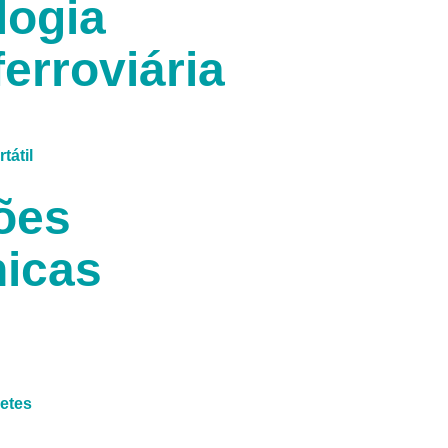
logia
erroviária
tátil
ões
icas
letes