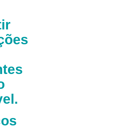
ir
ções
ntes
o
el.
ços