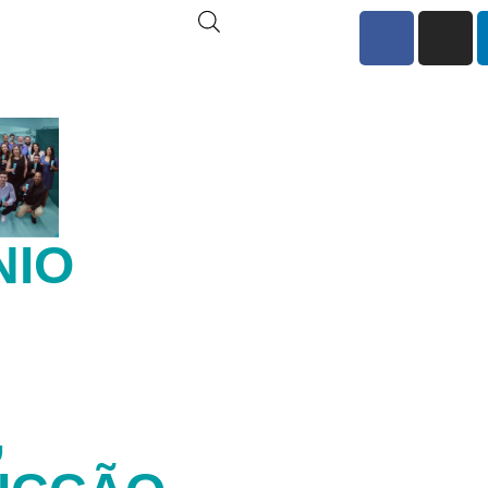
NIO
M
,