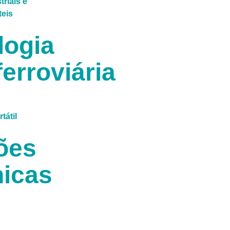
triais e
teis
logia
erroviária
tátil
ões
icas