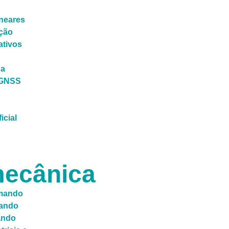
ineares
ção
ativos
ga
/GNSS
ficial
ecânica
mando
ando
ando