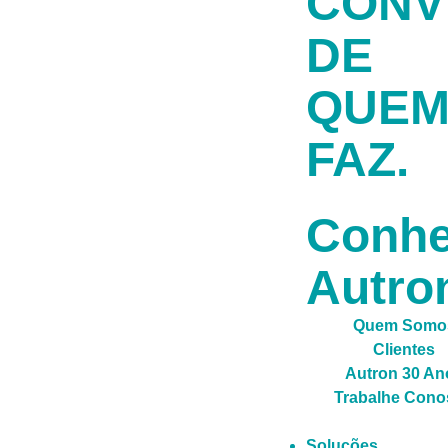
CONV
DE
QUE
FAZ.
Conh
Autro
Quem Somo
Clientes
Autron 30 An
Trabalhe Cono
Soluções