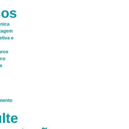
ços
cnica
ntagem
tiva e
aros
ico
s
lte