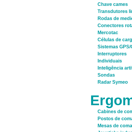
Chave cames
Transdutores l
Rodas de medi
Conectores rot
Mercotac
Células de car
Sistemas GPS
Interruptores
Individuais
Inteligência arti
Sondas
Radar Symeo
Ergom
Cabines de co
Postos de com
Mesas de com