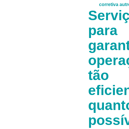
Servi
para
garant
opera
tão
eficie
quant
possív