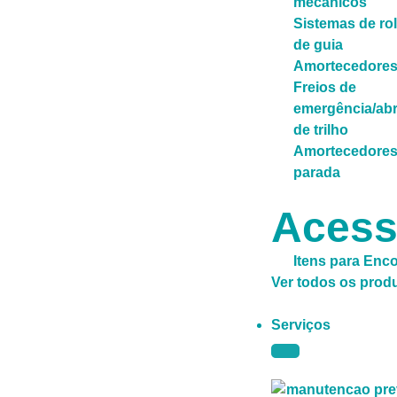
mecânicos
Sistemas de ro
de guia
Amortecedore
Freios de
emergência/abr
de trilho
Amortecedores
parada
Acess
Itens para Enc
Ver todos os prod
Serviços