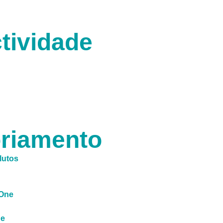
tividade
riamento
lutos
 One
de