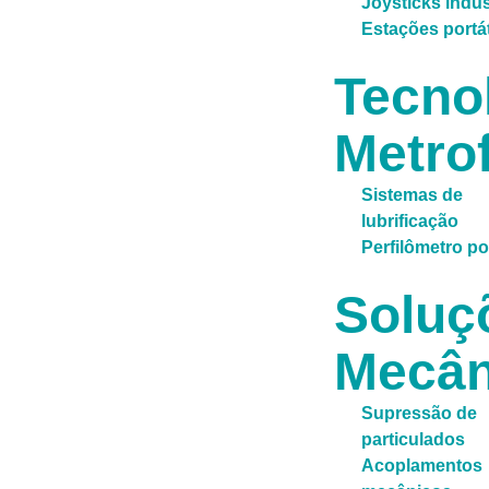
Joysticks indus
Estações portá
Tecno
Metrof
Sistemas de
lubrificação
Perfilômetro por
Soluç
Mecân
Supressão de
particulados
Acoplamentos