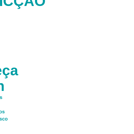
ICÇÃO
M
eça
n
s
os
sco