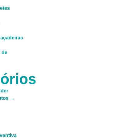
letes
s
açadeiras
 de
órios
oder
utos →