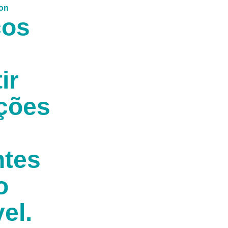
ços
ir
ções
ntes
o
el.