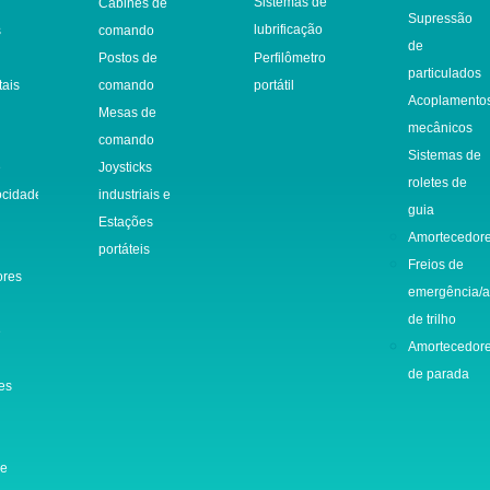
Sistemas de
s
Cabines de
Supressão
lubrificação
s
comando
de
s
Postos de
Perfilômetro
particulados
tais
comando
portátil
Acoplamento
s
Mesas de
mecânicos
comando
Sistemas de
e
Joysticks
roletes de
ocidade
industriais e
guia
Estações
Amortecedor
portáteis
Freios de
ores
emergência/a
de trilho
e
Amortecedor
de parada
es
de