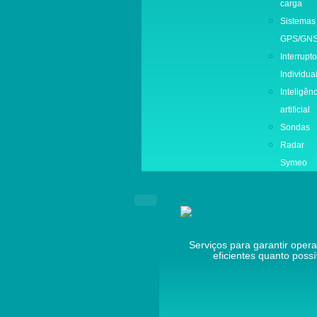
carga
Sistemas
GPS/GN
Interrupt
Individua
Inteligên
artificial
Sondas
Radar
Symeo
Serviços
Serviços para garantir oper
eficientes quanto possí