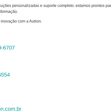
luções personalizadas e suporte completo: estamos prontos p
sformação.
 inovação com a Autron.
9-6707
6554
on.com.br