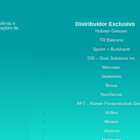
doras e
Distribuidor Exclusivo
icações de
Hübner Giessen
TR Eletronic
Spohn + Burkhardt
DSI – Dust Solutions Inc
Mercotac
Septentrio
Brosa
NextSense
RFT - Römer Fördertechnik G
IA Box
Minkon
Vayeron
Malmedie