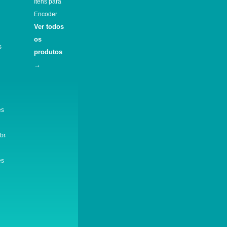
Itens para
Encoder
Ver todos
os
s
produtos
→
es
braçadeiras
es