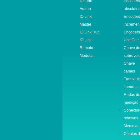
IO-Link
Encoder
Autron
absoluto
IO Link
Encoder
Master
incremen
IO Link Hub
Encoder
IO Link
Unit One
Remoto
Chave d
Modular
sobrevel
Chave
cames
Transdut
lineares
Rodas d
medição
Conector
rotativos
Mercotac
Células 