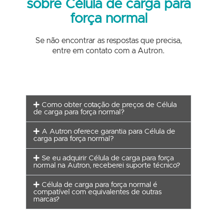
sobre Célula de carga para
força normal
Se não encontrar as respostas que precisa,
entre em contato com a Autron.
Como obter cotação de preços de Célula
de carga para força normal?
A Autron oferece garantia para Célula de
carga para força normal?
Se eu adquirir Célula de carga para força
normal na Autron, receberei suporte técnico?
Célula de carga para força normal é
compatível com equivalentes de outras
marcas?