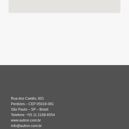
Rua dos Caetés, 601
Perdizes – CEP 05016-081
São Paulo – SP – Brasil
Telefone: +55 11 2168-6554
www.autron.com.br
info@autron.com.br