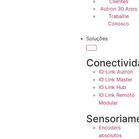
Clientes
Autron 30 Anos
Trabalhe
Conosco
Soluções
Conectivi
IO-Link Autron
IO Link Master
IO Link Hub
IO Link Remoto
Modular
Sensoriam
Encoders
absolutos