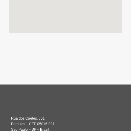
Rua dos Caetés, 601
Perdizes – CEP 05016-081
São Paulo – SP – Brasil