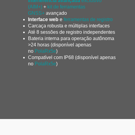
interferência avançada
exclusivo
(AIM+)
+
kit de ferramentas
GNSS+
avançado
Interface web
e
ferramentas de registro
Carcaça robusta e múltiplas interfaces
Até 8 sessões de registro independentes
Bateria interna para operação autônoma
>24 horas (disponível apenas
no
PolaRx5e
)
Compatível com IP68 (disponível apenas
no
PolaRx5e
)