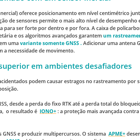
ercial) oferece posicionamento em nível centimétrico junt
ão de sensores permite o mais alto nível de desempenho e
a para ser forte por dentro e por fora.
A caixa de policarb
rietária e os algoritmos avançados garantem
um rastreame
l em uma
variante somente GNSS
.
Adicionar uma antena G
sem a necessidade de movimento.
superior em ambientes desafiadores
cidentados podem causar estragos no rastreamento por sa
posição.
SS, desde a perda do fixo RTK até a perda total do bloqueio
ra,
o resultado é
IONO+
: a proteção mais avançada contra
is GNSS e produzir multipercursos.
O sistema
APME+
desem