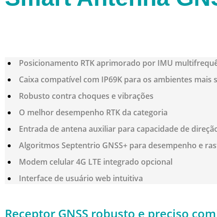
Posicionamento RTK aprimorado por IMU
multifrequ
Caixa compatível com
IP69K para os ambientes mais 
Robusto
contra choques e vibrações
O melhor desempenho RTK da categoria
Entrada de antena auxiliar
para capacidade de direção
Algoritmos Septentrio
GNSS+
para desempenho e rast
Modem
celular 4G LTE
integrado opcional
Interface de usuário web intuitiva
Receptor GNSS robusto e preciso com