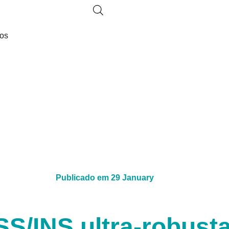
ços
Publicado em
29 January
S/INS ultra-robust