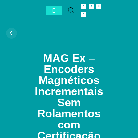
Conheça Autron
Distribuidor Exclusivo
MAG Ex –
Encoders
Magnéticos
Incrementais
Sem
Rolamentos
com
Certificação