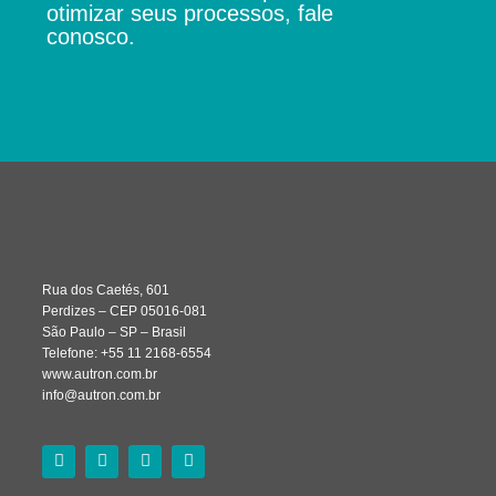
otimizar seus processos, fale
conosco.
Rua dos Caetés, 601
Perdizes – CEP 05016-081
São Paulo – SP – Brasil
Telefone: +55 11 2168-6554
www.autron.com.br
info@autron.com.br