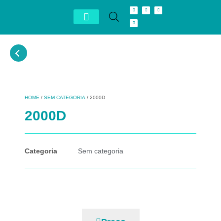
Conheça Autron
Distribuidor Exclusivo
HOME
/
SEM CATEGORIA
/ 2000D
2000D
Categoria
Sem categoria