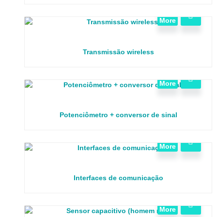
View
More
Transmissão wireless
View
More
Potenciômetro + conversor de sinal
View
More
Interfaces de comunicação
View
More