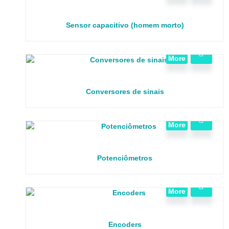
Sensor capacitivo (homem morto)
View
More
Conversores de sinais
View
More
Potenciômetros
View
More
Encoders