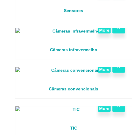
Sensores
View
More
Câmeras infravermelho
View
More
Câmeras convencionais
View
More
TIC