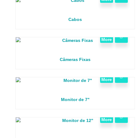
Cabos
View
More
Câmeras Fixas
View
More
Monitor de 7"
View
More