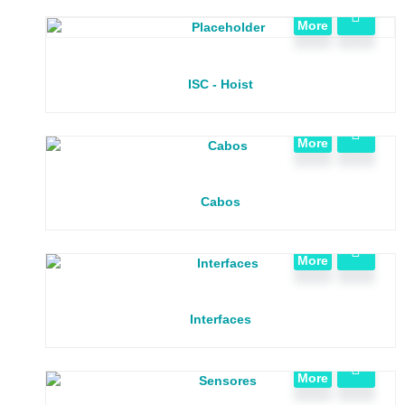
View
More
ISC - Hoist
View
More
Cabos
View
More
Interfaces
View
More