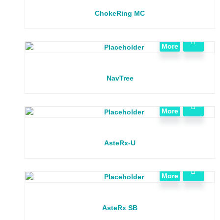
ChokeRing MC
View
More
NavTree
View
More
AsteRx-U
View
More
AsteRx SB