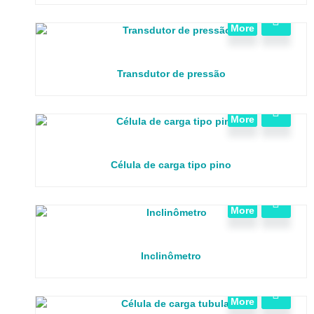
View
More
Transdutor de pressão
View
More
Célula de carga tipo pino
View
More
Inclinômetro
View
More