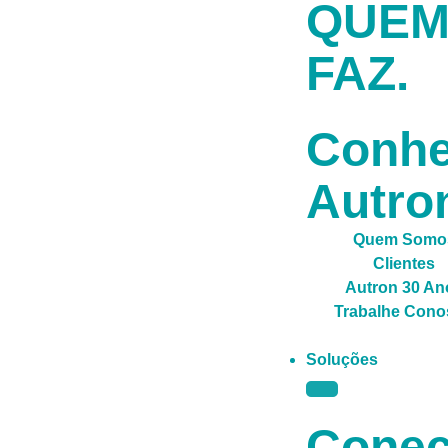
QUE
FAZ.
Conh
Autro
Quem Somo
Clientes
Autron 30 An
Trabalhe Cono
Soluções
Conec