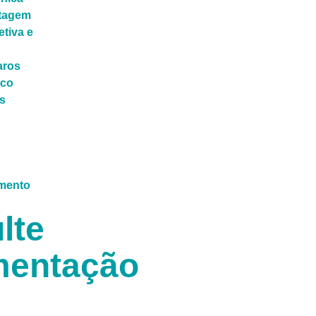
ntagem
tiva e
aros
ico
s
lte
entação