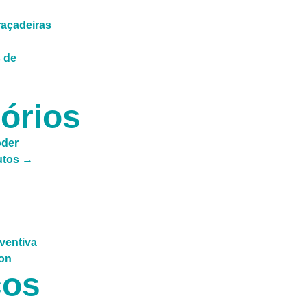
açadeiras
 de
órios
oder
utos →
ços