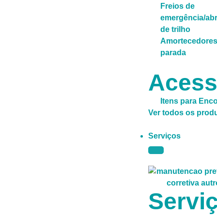
Freios de
emergência/abr
de trilho
Amortecedores
parada
Acess
Itens para Enc
Ver todos os prod
Serviços
Servi