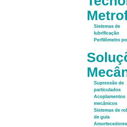
Tecno
Metrof
Sistemas de
lubrificação
Perfilômetro por
Soluç
Mecân
Supressão de
particulados
Acoplamentos
mecânicos
Sistemas de ro
de guia
Amortecedore