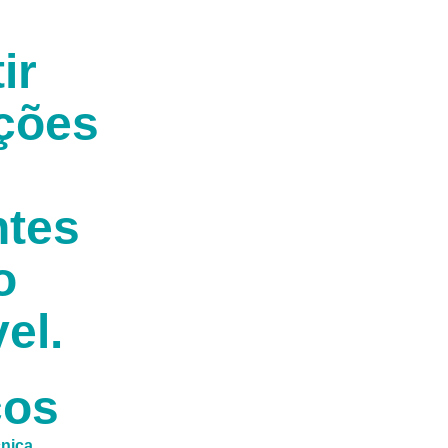
ir
ções
ntes
o
el.
ços
cnica