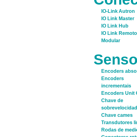
IO-Link Autron
IO Link Master
IO Link Hub
IO Link Remoto
Modular
Senso
Encoders abso
Encoders
incrementais
Encoders Unit
Chave de
sobrevelocida
Chave cames
Transdutores l
Rodas de medi