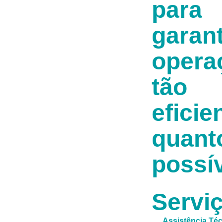
para
garant
opera
tão
eficie
quant
possív
Servi
Assistência Té