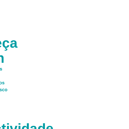
M
eça
n
s
os
sco
tividade