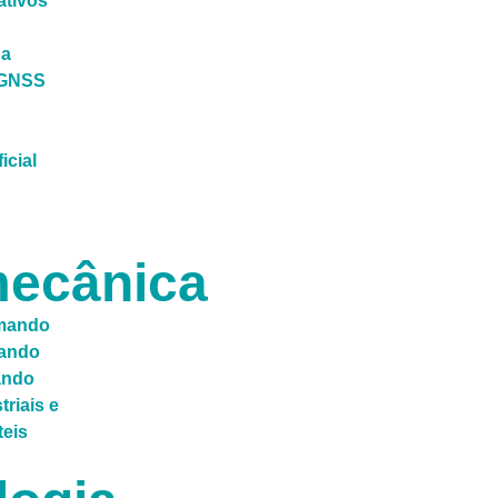
ativos
ga
/GNSS
ficial
ecânica
mando
ando
ando
triais e
teis