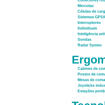
Conectores rot
Mercotac
Células de car
Sistemas GPS
Interruptores
Individuais
Inteligência arti
Sondas
Radar Symeo
Ergom
Cabines de co
Postos de com
Mesas de com
Joysticks indus
Estações portá