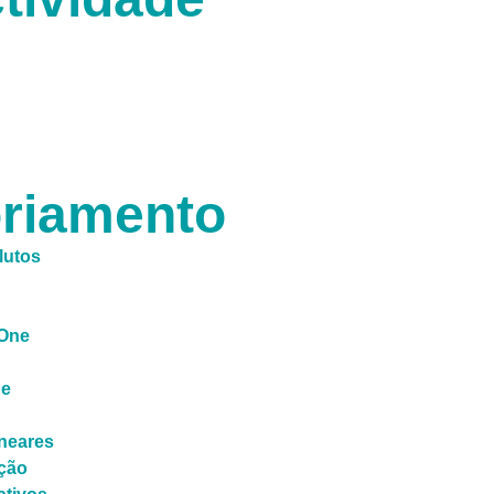
riamento
lutos
 One
de
ineares
ção