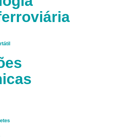
logia
erroviária
tátil
ões
icas
letes
s