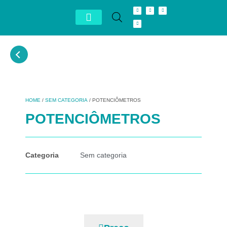
Conheça Autron
Distribuidor Exclusivo
HOME
/
SEM CATEGORIA
/ POTENCIÔMETROS
POTENCIÔMETROS
Categoria
Sem categoria