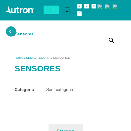
Conheça Autron
Distribuidor Exclusivo
HOME
/
SEM CATEGORIA
/ SENSORES
SENSORES
Categoria
Sem categoria