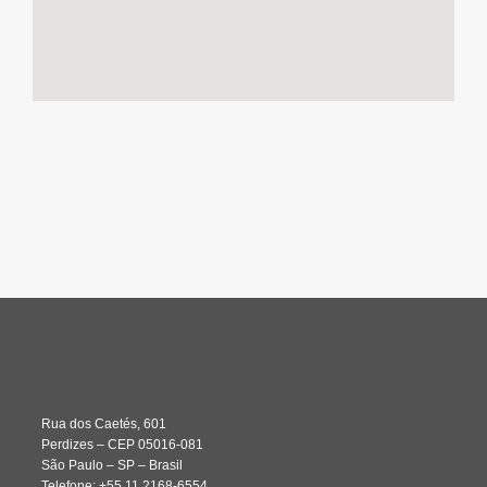
Rua dos Caetés, 601
Perdizes – CEP 05016-081
São Paulo – SP – Brasil
Telefone: +55 11 2168-6554